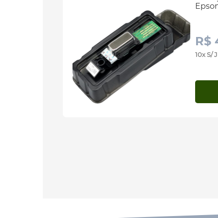
Epso
R$ 
10x S/