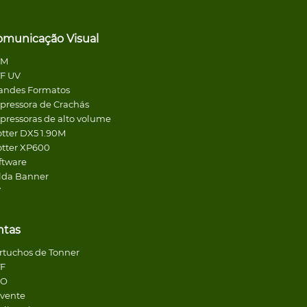
omunicação Visual
CM
F UV
andes Formatos
pressora de Crachás
pressoras de alto volume
otter DX5 1.90M
otter XP600
ftware
lda Banner
V
ntas
rtuchos de Tonner
F
CO
lvente