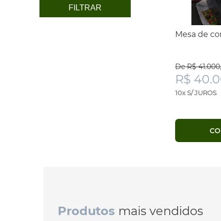
FILTRAR
Mesa de co
De R$ 41.000
R$ 40.
10x S/ JUROS
.
CO
Produtos
mais vendidos