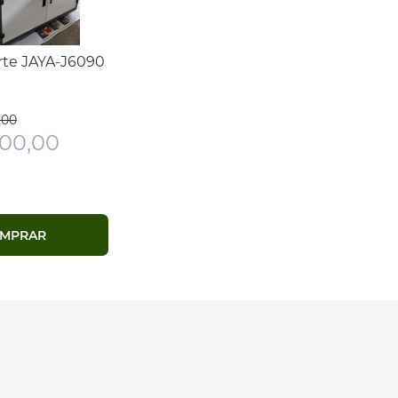
rte JAYA-J6090
,00
000,00
MPRAR