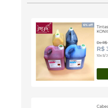
6% off
Tinta
KONIC
De R$ 
R$ 
10x S/
Cabeç