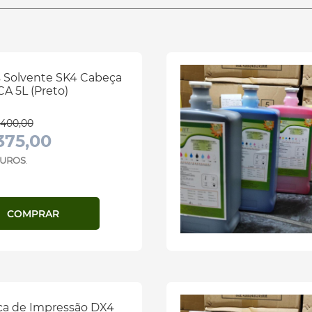
s Solvente SK4 Cabeça
A 5L (Preto)
400,00
375,00
 JUROS
.
COMPRAR
a de Impressão DX4