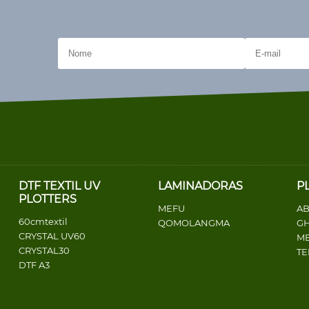
DTF TEXTIL UV
LAMINADORAS
P
PLOTTERS
MEFU
AB
60cmtextil
QOMOLANGMA
G
CRYSTAL UV60
ME
CRYSTAL30
T
DTF A3