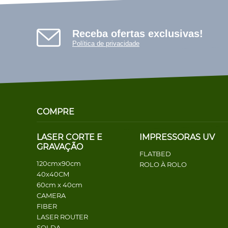
Receba ofertas exclusivas!
Política de privacidade
COMPRE
LASER CORTE E
IMPRESSORAS UV
GRAVAÇÃO
FLATBED
120cmx90cm
ROLO À ROLO
40x40CM
60cm x 40cm
CAMERA
FIBER
LASER ROUTER
SOLDA