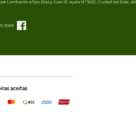
osé Lombardo e/San Blas y Juan B. Ayala N° 9021, Ciudad del Este, Al
109-3069
ras aceitas