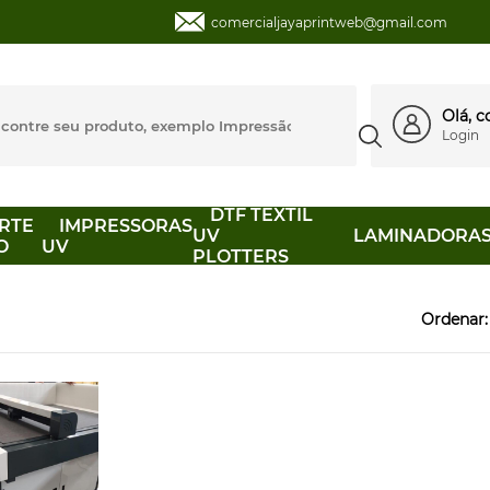
comercialjayaprintweb@gmail.com
Olá, 
Login
DTF TEXTIL
RTE
IMPRESSORAS
UV
LAMINADORA
O
UV
PLOTTERS
Ordenar: