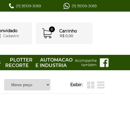
(11) 95109-3069
(11) 95109-3069
0
convidado
Carrinho
Cadastro
R$ 0,00
PLOTTER
AUTOMACAO
Acompanhe
S
RECORTE
E INDUSTRIA
também
Exibir: