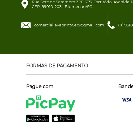
Rua Sete de Setembro ZPE, 777 Escritório: Avenida J
CEP: 89010-203 - Blumenau/SC
comercialjayaprintweb@gmail.com
(11) 95
FORMAS DE PAGAMENTO
Pague com
Bandei