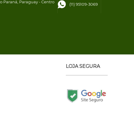
to Paraná, Paraguay - Centro
(11) 95109-3069
LOJA SEGURA