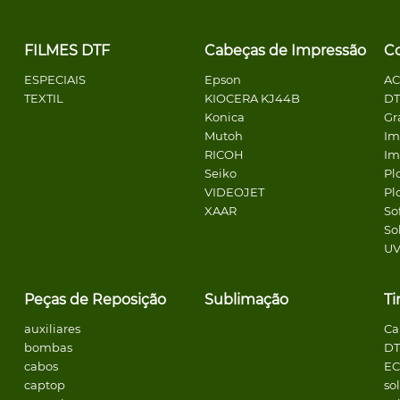
FILMES DTF
Cabeças de Impressão
C
ESPECIAIS
Epson
A
TEXTIL
KIOCERA KJ44B
DT
Konica
Gr
Mutoh
Im
RICOH
Im
Seiko
Pl
VIDEOJET
Pl
XAAR
So
So
U
Peças de Reposição
Sublimação
Ti
auxiliares
Ca
bombas
DT
cabos
E
captop
so