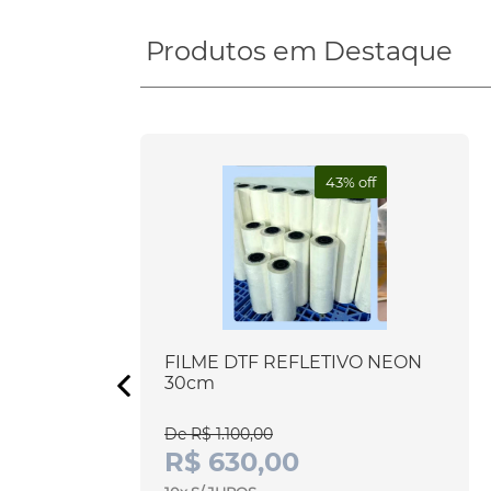
Produtos em Destaque
43% off
Cabeças
FILME DTF REFLETIVO NEON
30cm
De R$ 1.100,00
R$ 630,00