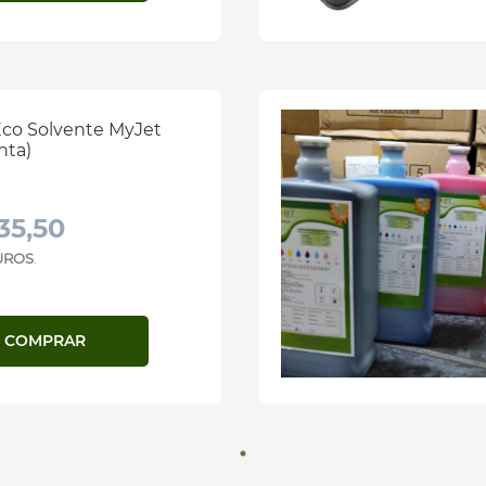
Eco Solvente MyJet
nta)
35,50
JUROS
.
COMPRAR