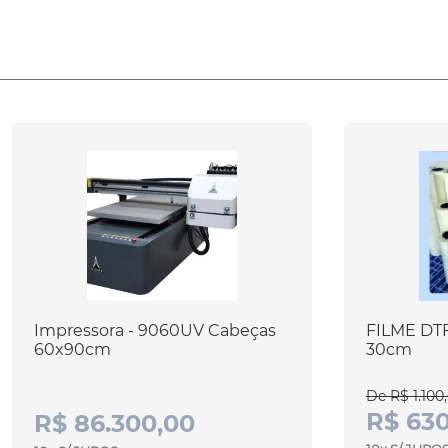
Impressora - 9060UV Cabeças
FILME DT
60x90cm
30cm
De R$ 1.100
R$ 630
R$ 86.300,00