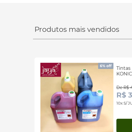
Produtos mais vendidos
6% off
Tintas
KONICA
De R$ 
R$ 
10x S/ 