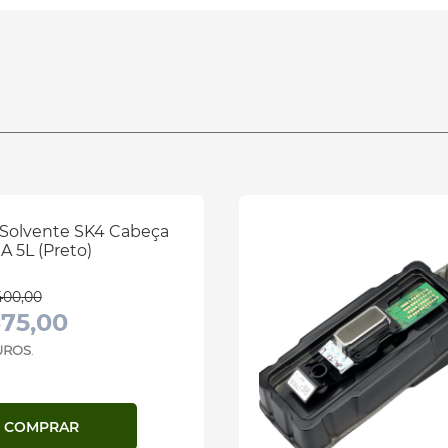
 Solvente SK4 Cabeça
 5L (Preto)
400,00
375,00
JUROS
.
COMPRAR