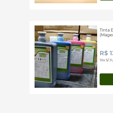
Tinta 
(Mage
R$ 1
10x S/ 