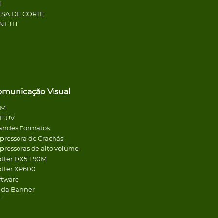
H
SA DE CORTE
ENETH
omunicação Visual
CM
F UV
andes Formatos
pressora de Crachás
pressoras de alto volume
otter DX5 1.90M
otter XP600
ftware
lda Banner
V