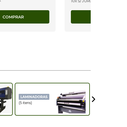
S
.
10x S/ JUROS
.
COMPRAR
COMPRAR
LAMINADORAS
PLOTTER RECOR
(5 itens)
(6 itens)