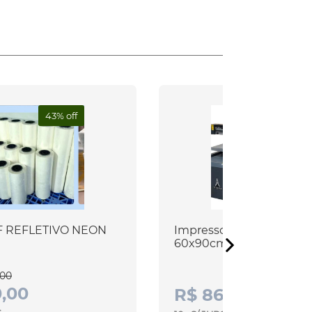
43% off
F REFLETIVO NEON
Impressora - 9060UV Ca
60x90cm
,00
,00
R$ 86.300,00