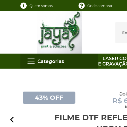
Quem somos
Onde comprar
LASER CO
Categorias
E GRAVAÇÃ
De 
43% OFF
R$ 
1
FILME DTF REFL