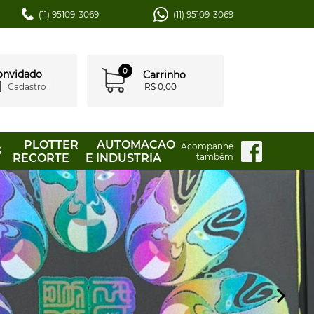
(11) 95109-3069
(11) 95109-3069
0
convidado
Carrinho
Cadastro
R$ 0,00
PLOTTER
AUTOMACAO
Acompanhe
S
RECORTE
E INDUSTRIA
também