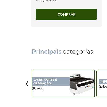
10x S/ JUROS
.
COMPRAR
Principais
categorias
LASER CORTE E
IMP
GRAVAÇÃO
(12 it
(11 itens)