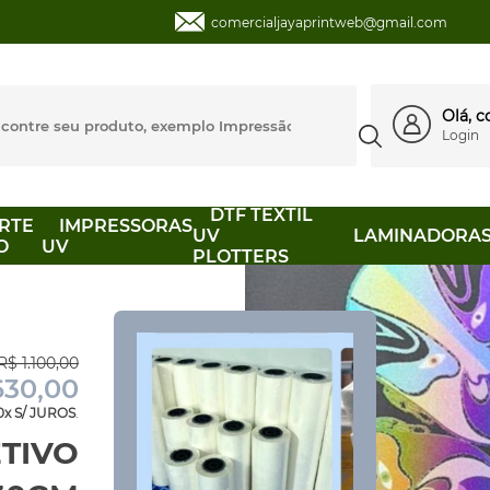
comercialjayaprintweb@gmail.com
Olá, 
Login
DTF TEXTIL
RTE
IMPRESSORAS
UV
LAMINADORA
O
UV
PLOTTERS
R$ 1.100,00
630,00
0x S/ JUROS
.
ETIVO