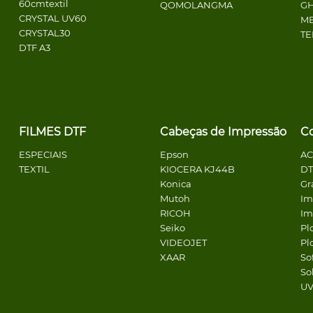
60cmtextil
QOMOLANGMA
G
CRYSTAL UV60
ME
CRYSTAL30
T
DTF A3
FILMES DTF
Cabeças de Impressão
C
ESPECIAIS
Epson
A
TEXTIL
KIOCERA KJ44B
DT
Konica
Gr
Mutoh
Im
RICOH
Im
Seiko
Pl
VIDEOJET
Pl
XAAR
So
So
U