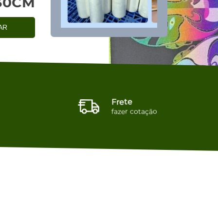
30CM
AR
Frete
fazer cotação