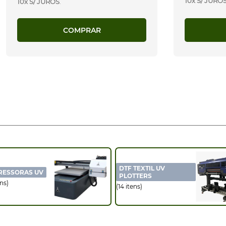
10x S/ JURO
10x S/ JUROS
.
COMPRAR
DTF TEXTIL UV
RESSORAS UV
PLOTTERS
ens)
(14 itens)