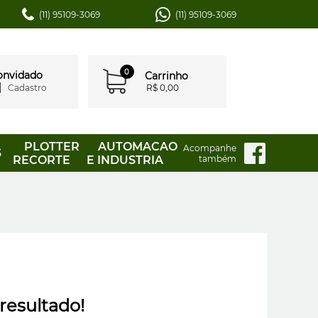
(11) 95109-3069
(11) 95109-3069
0
convidado
Carrinho
Cadastro
R$ 0,00
PLOTTER
AUTOMACAO
Acompanhe
S
RECORTE
E INDUSTRIA
também
resultado!