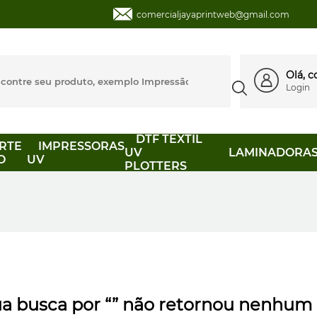
comercialjayaprintweb@gmail.com
Olá, 
Login
DTF TEXTIL
RTE
IMPRESSORAS
UV
LAMINADORA
O
UV
PLOTTERS
a busca por “” não retornou nenhum 