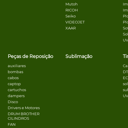
Mutoh
Im
RICOH
Im
Seiko
Pl
VIDEOJET
Pl
XAAR
So
So
U
Peças de Reposição
Sublimação
Ti
auxiliares
Ca
bombas
DT
cabos
E
captop
so
cartuchos
su
dampers
U
Disco
Drivers e Motores
DRUM BROTHER
CILINDROS
FAN