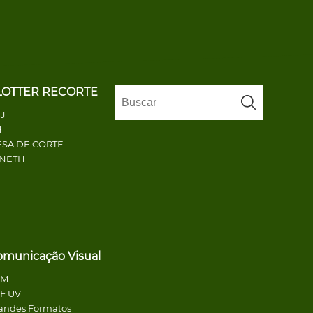
LOTTER RECORTE
J
H
SA DE CORTE
ENETH
omunicação Visual
CM
F UV
andes Formatos