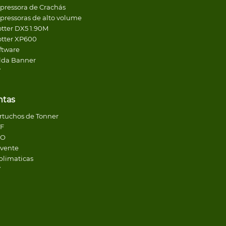
pressora de Crachás
pressoras de alto volume
otter DX5 1.90M
otter XP600
ftware
lda Banner
V
ntas
rtuchos de Tonner
F
CO
lvente
blimaticas
V