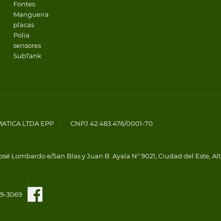
Fontes
Mangueira
placas
Polia
sensores
SubTank
MATICA LTDA EPP
CNPJ 42.483.476/0001-70
osé Lombardo e/San Blas y Juan B. Ayala N° 9021, Ciudad del Este, Al
109-3069