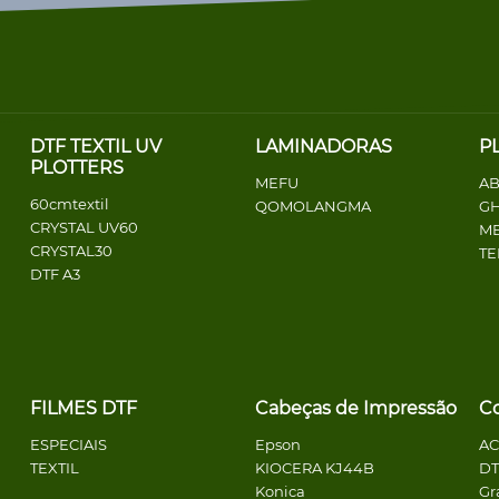
DTF TEXTIL UV
LAMINADORAS
P
PLOTTERS
MEFU
AB
60cmtextil
QOMOLANGMA
G
CRYSTAL UV60
ME
CRYSTAL30
T
DTF A3
FILMES DTF
Cabeças de Impressão
C
ESPECIAIS
Epson
A
TEXTIL
KIOCERA KJ44B
DT
Konica
Gr