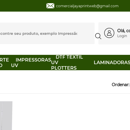
comercialjayaprintweb@gmail.com
Olá, 
Login
DTF TEXTIL
RTE
IMPRESSORAS
UV
LAMINADORA
O
UV
PLOTTERS
Ordenar: