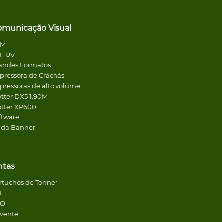
omunicação Visual
CM
F UV
andes Formatos
pressora de Crachás
pressoras de alto volume
otter DX5 1.90M
otter XP600
ftware
lda Banner
V
ntas
rtuchos de Tonner
F
CO
lvente