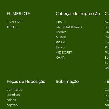
FILMES DTF
Cabeças de Impressão
C
ESPECIAIS
Epson
A
TEXTIL
KIOCERA KJ44B
DT
Konica
Gr
Mutoh
Im
RICOH
Im
Seiko
Pl
VIDEOJET
Pl
XAAR
So
So
U
Peças de Reposição
Sublimação
Ti
auxiliares
Ca
bombas
DT
cabos
E
captop
so