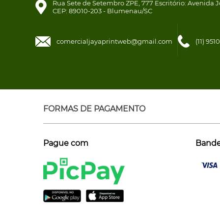
Rua Sete de Setembro ZPE, 777 Escritório: Avenida J
CEP: 89010-203 - Blumenau/SC
comercialjayaprintweb@gmail.com
(11) 95
FORMAS DE PAGAMENTO
Pague com
Bandei