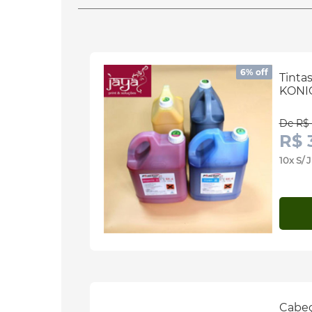
6% off
Tinta
KONIC
De R$ 
R$ 
10x S/
Cabeç