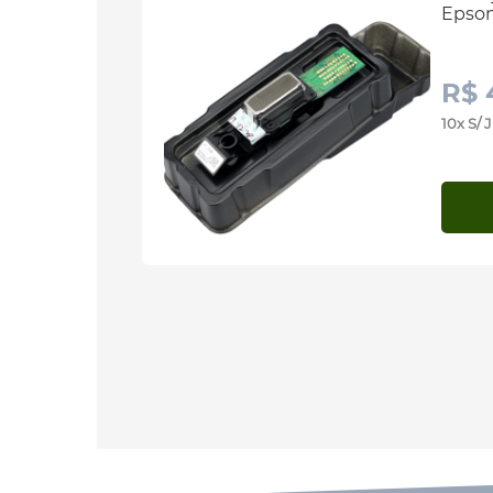
Epso
R$ 
10x S/