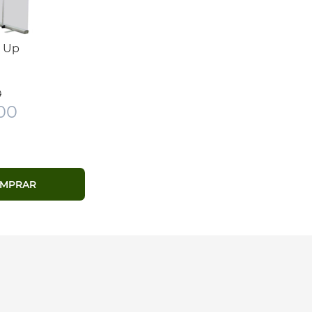
l Up
0
00
MPRAR