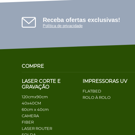
Receba ofertas exclusivas!
Política de privacidade
COMPRE
LASER CORTE E
IMPRESSORAS UV
GRAVAÇÃO
FLATBED
120cmx90cm
ROLO À ROLO
40x40CM
60cm x 40cm
CAMERA
FIBER
LASER ROUTER
SOLDA