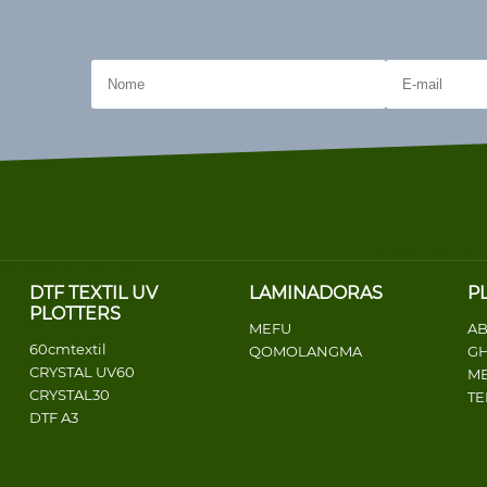
DTF TEXTIL UV
LAMINADORAS
P
PLOTTERS
MEFU
AB
60cmtextil
QOMOLANGMA
G
CRYSTAL UV60
ME
CRYSTAL30
T
DTF A3