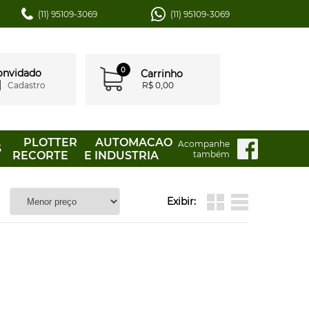
(11) 95109-3069
(11) 95109-3069
0
convidado
Carrinho
Cadastro
R$ 0,00
PLOTTER
AUTOMACAO
Acompanhe
S
RECORTE
E INDUSTRIA
também
Exibir: