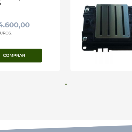
n
4.600,00
 JUROS
.
COMPRAR