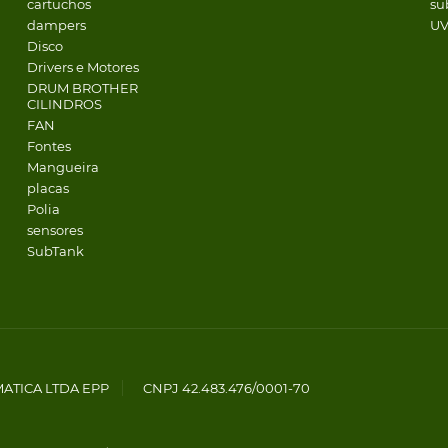
cartuchos
su
dampers
U
Disco
Drivers e Motores
DRUM BROTHER
CILINDROS
FAN
Fontes
Mangueira
placas
Polia
sensores
SubTank
MATICA LTDA EPP
CNPJ 42.483.476/0001-70