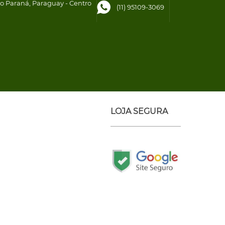
to Paraná, Paraguay - Centro
(11) 95109-3069
LOJA SEGURA