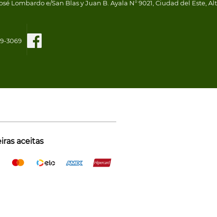
osé Lombardo e/San Blas y Juan B. Ayala N° 9021, Ciudad del Este, Al
109-3069
ras aceitas