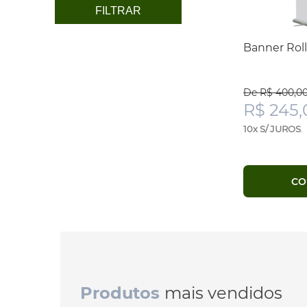
FILTRAR
Banner Rol
De R$ 400,0
R$ 245,
10x S/ JUROS
.
CO
Produtos
mais vendidos