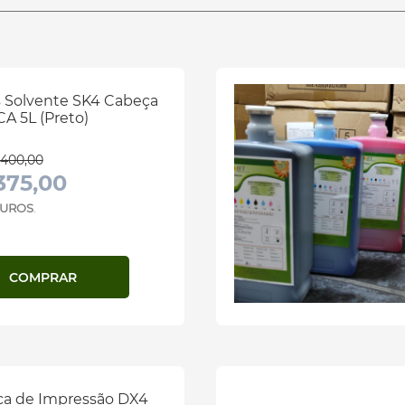
s Solvente SK4 Cabeça
A 5L (Preto)
400,00
375,00
 JUROS
.
COMPRAR
a de Impressão DX4